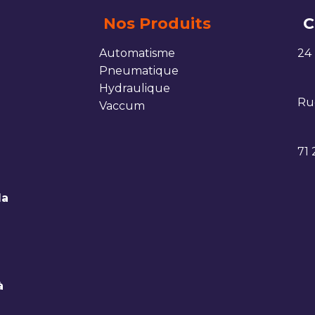
Nos Produits
C
Automatisme
24
Pneumatique
Hydraulique
Rue
Vaccum
71
la
à