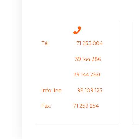
Tél 71 253 084
39 144 286
39 144 288
Info line: 98 109 125
Fax: 71 253 254